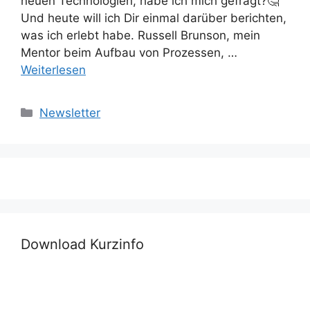
neuen Technologien, habe ich mich gefragt?🤔
Und heute will ich Dir einmal darüber berichten,
was ich erlebt habe. Russell Brunson, mein
Mentor beim Aufbau von Prozessen, …
Weiterlesen
Kategorien
Newsletter
Download Kurzinfo